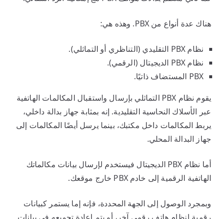
هناك عدة أنواع من PBX. وهذه هي:
نظام PBX التقليدي (التناظري أو التماثلي).
نظام PBX الديجيتال (الرقمي).
PBX المستضاف ذاتيًا.
يقوم نظام PBX التماثلي بإرسال واستقبال المكالمات الهاتفية
عبر الأسلاك النحاسية التقليدية. إنه بمثابة جهاز بدالة داخلي،
يربط المكالمات داخل مكتبك، بينما يرسل أيضًا المكالمات إلى
جهاز البدالة المحلي.
أما نظام PBX الديجيتال فيستخدم لإرسال بيانات مكالماتك
الهاتفية الرقمية إلى خادم PBX خارج موقعك.
وبمجرد الوصول إلى الجهة المحددة، فإنه إما يستمر كبيانات
رقمية لنظام هاتف رقمي آخر، أو يتم إعادة تجميعه في بيانات