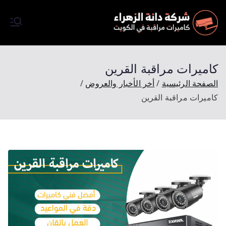
كاميرات
شركة تركيب كاميرات مرقبة
في الكويت كاميرات مراقبة
مراقبة
اصلية تعمل بالظروف الليلية
كاميرات مراقبة القرين
وبتصوير فائق الجودة Full HD
الصفحة الرئيسية
أخر الأخبار والعروض
وتتميز شركتنا باسعارها المميزة
كاميرات مراقبة القرين
والرخيصة وجودة مضمونة
وبخصم 50 % احجز الأن موعد
للمعاينة ملاحظة المعاينة مجانآ.