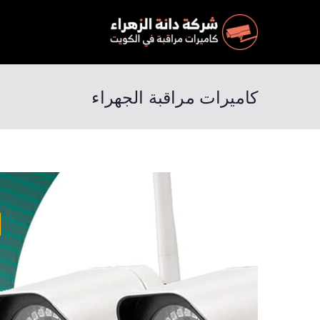
كاميرات م
المميزة والرخيصة وجودة مضمونة وبخصم 50 % احجز ال
كاميرات مراقبة الجهراء