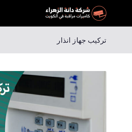
كاميرات م
المميزة والرخيصة وجودة مضمونة وبخصم 50 % احجز ال
تركيب جهاز انذار