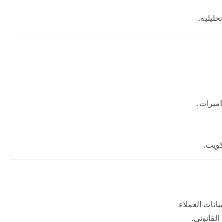
ميرات.
كويت.
يانات العملاء
لقانوني.