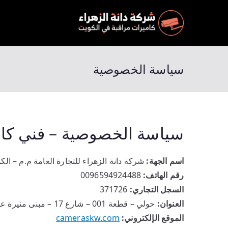
كاميرات م
المميزة والرخيصة وجودة مضمونة وبخصم 50 % احجز ال
سياسة الخصوصية
سياسة الخصوصية – فني كام
اسم الجهة:
شركة دانة الزهراء للتجارة العامة م.م – الك
رقم الهاتف:
0096594924488
السجل التجاري:
371726
العنوان:
حولي – قطعة 001 – شارع 17 – مبنى منيرة عبدالعزيز أحمد العدواني – طابق 4 – مكتب 20
الموقع الإلكتروني:
cameraskw.com